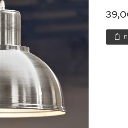
39,0
Π