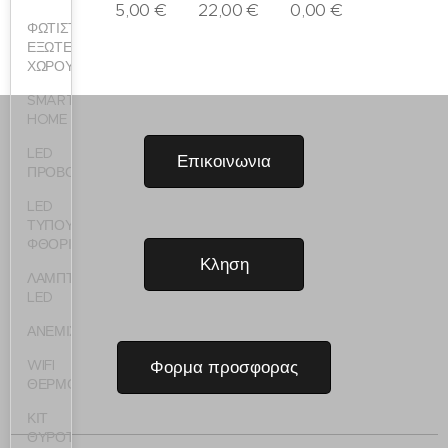
5,00
€
22,00
€
0,00
€
ΦΩΤΙΣΤΙΚΑ
ΕΞΩΤΕΡΙΚΟΥ
ΧΩΡΟΥ
SMART
HOME
LED
Επικοινωνια
ΠΡΟΒΟΛΕΙΣ
LED
ΤΥΠΟΥ
ΦΘΟΡΙΟΥ
Κληση
ΛΑΜΠΤΗΡΕΣ
LED
ΑΝΕΜΙΣΤΗΡΕΣ
WIFI
Φορμα προσφορας
ΘΕΡΜΟΣΙΦΩΝΑ
ΚΙΤ
ΘΥΡΟΤΗΛΕΟΡΑΣΗΣ