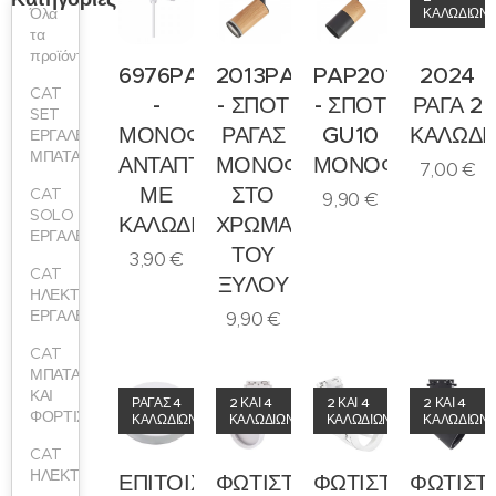
Όλα
ΚΑΛΩΔΙΩΝ
τα
προϊόντα
6976PAP
2013PAP
PAP2012
2024
CAT
-
- ΣΠΟΤ
- ΣΠΟΤ
ΡΑΓΑ 2
SET
ΜΟΝΟΦΑΣΙΚΟΣ
ΡΑΓΑΣ
GU10
ΚΑΛΩΔΙ
ΕΡΓΑΛΕΙΑ
ΜΠΑΤΑΡΙΑΣ
ΑΝΤΑΠΤΟΡΑΣ
ΜΟΝΟΦΑΣΙΚΟ
ΜΟΝΟΦΑΣΙΚΟ
7,00
€
ΜΕ
ΣΤΟ
CAT
9,90
€
SOLO
ΚΑΛΩΔΙΟ
ΧΡΩΜΑ
ΕΡΓΑΛΕΙΑ
ΤΟΥ
3,90
€
CAT
ΞΥΛΟΥ
ΗΛΕΚΤΡΙΚΑ
ΕΡΓΑΛΕΙΑ
9,90
€
CAT
ΜΠΑΤΑΡΙΕΣ
ΚΑΙ
ΡΑΓΑΣ 4
2 ΚΑΙ 4
2 ΚΑΙ 4
2 ΚΑΙ 4
ΦΟΡΤΙΣΤΕΣ
ΚΑΛΩΔΙΩΝ
ΚΑΛΩΔΙΩΝ
ΚΑΛΩΔΙΩΝ
ΚΑΛΩΔΙΩΝ
CAT
ΗΛΕΚΤΡΟΚΟΛΛΗΣΗ
ΕΠΙΤΟΙΧΗ
ΦΩΤΙΣΤΙΚΟ
ΦΩΤΙΣΤΙΚΟ
ΦΩΤΙΣΤ