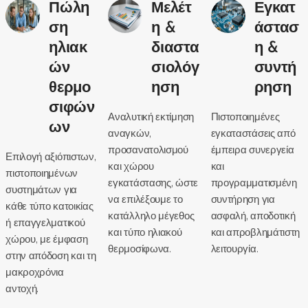
Πώλη
Μελέτ
Εγκατ
ση
η &
άστασ
ηλιακ
διαστα
η &
ών
σιολόγ
συντή
θερμο
ηση
ρηση
σιφών
Αναλυτική εκτίμηση
Πιστοποιημένες
ων
αναγκών,
εγκαταστάσεις από
προσανατολισμού
έμπειρα συνεργεία
Επιλογή αξιόπιστων,
και χώρου
και
πιστοποιημένων
εγκατάστασης, ώστε
προγραμματισμένη
συστημάτων για
να επιλέξουμε το
συντήρηση για
κάθε τύπο κατοικίας
κατάλληλο μέγεθος
ασφαλή, αποδοτική
ή επαγγελματικού
και τύπο ηλιακού
και απροβλημάτιστη
χώρου, με έμφαση
θερμοσίφωνα.
λειτουργία.
στην απόδοση και τη
μακροχρόνια
αντοχή.