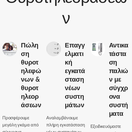
ν
Πώλη
Επαγγ
Αντικα
ση
ελματι
τάστα
θυροτ
κή
ση
ηλεφώ
εγκατά
παλιώ
νων &
σταση
ν με
θυροτ
νέων
σύγχρ
ηλεορ
συστη
ονα
άσεων
μάτων
συστή
ματα
Προσφέρουμε
Αναλαμβάνουμε
μεγάλη γκάμα από
πλήρη εγκατάσταση
Εξειδικευόμαστε
σύγχρονα
νέων συστημάτων