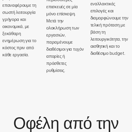
εναλλακτικές
επαναφέρουμε τη
επισκευές σε μία
επιλογές και
σωστή λειτουργία
μόνο επίσκεψη.
διαμορφώνουμε την
γρήγορα και
Μετά την
τελική πρόταση με
οικονομικά, με
ολοκλήρωση των
βάση τη
ξεκάθαρη
εργασιών,
λειτουργικότητα, την
ενημέρωση για το
παραμένουμε
αισθητική και το
κόστος πριν από
διαθέσιμοι για τυχόν
διαθέσιμο budget.
κάθε εργασία.
απορίες ή
πρόσθετες
ρυθμίσεις.
Οφέλη από την