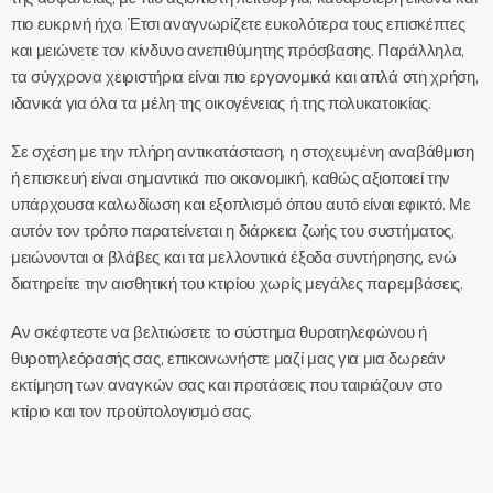
πιο ευκρινή ήχο. Έτσι αναγνωρίζετε ευκολότερα τους επισκέπτες
και μειώνετε τον κίνδυνο ανεπιθύμητης πρόσβασης. Παράλληλα,
τα σύγχρονα χειριστήρια είναι πιο εργονομικά και απλά στη χρήση,
ιδανικά για όλα τα μέλη της οικογένειας ή της πολυκατοικίας.
Σε σχέση με την πλήρη αντικατάσταση, η στοχευμένη αναβάθμιση
ή επισκευή είναι σημαντικά πιο οικονομική, καθώς αξιοποιεί την
υπάρχουσα καλωδίωση και εξοπλισμό όπου αυτό είναι εφικτό. Με
αυτόν τον τρόπο παρατείνεται η διάρκεια ζωής του συστήματος,
μειώνονται οι βλάβες και τα μελλοντικά έξοδα συντήρησης, ενώ
διατηρείτε την αισθητική του κτιρίου χωρίς μεγάλες παρεμβάσεις.
Αν σκέφτεστε να βελτιώσετε το σύστημα θυροτηλεφώνου ή
θυροτηλεόρασής σας, επικοινωνήστε μαζί μας για μια δωρεάν
εκτίμηση των αναγκών σας και προτάσεις που ταιριάζουν στο
κτίριο και τον προϋπολογισμό σας.