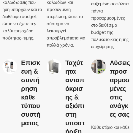
καλωδιώσεις που
καλωδίων και
αυξημένη ασφάλεια,
ήδη υπάρχουν και το
προσεγμένη
πάντα
διαθέσιμο budget,
στερέωση, ώστε το
προσαρμοσμένες
ώστε να έχετε την
σύστημα να
στο διαθέσιμο
καλύτερη σχέση
λειτουργεί
budget της
ποιότητας–τιμής.
απροβλημάτιστα για
πολυκατοικίας ή της
πολλά χρόνια.
επιχείρησης.
Επισκ
Ταχύτ
Λύσεις
ευή &
ητα
προσ
συντή
ανταπ
αρμοσ
ρηση
όκρισ
μένες
κάθε
ης &
στις
τύπου
αξιόπι
ανάγκ
συστή
στη
ες σας
ματος
υποστ
Κάθε κτίριο και κάθε
ήριξη