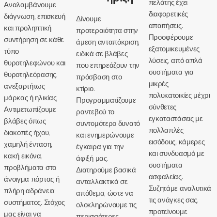
πελάτης έχει
Αναλαμβάνουμε
διαφορετικές
διάγνωση, επισκευή
Δίνουμε
απαιτήσεις.
και προληπτική
προτεραιότητα στην
Προσφέρουμε
συντήρηση σε κάθε
άμεση ανταπόκριση,
εξατομικευμένες
τύπο
ειδικά σε βλάβες
λύσεις, από απλά
θυροτηλεφώνου και
που επηρεάζουν την
συστήματα για
θυροτηλεόρασης,
πρόσβαση στο
μικρές
ανεξαρτήτως
κτίριο.
πολυκατοικίες μέχρι
μάρκας ή ηλικίας.
Προγραμματίζουμε
σύνθετες
Αντιμετωπίζουμε
ραντεβού το
εγκαταστάσεις με
βλάβες όπως
συντομότερο δυνατό
πολλαπλές
διακοπές ήχου,
και ενημερώνουμε
εισόδους, κάμερες
χαμηλή ένταση,
έγκαιρα για την
και συνδυασμό με
κακή εικόνα,
άφιξή μας.
συστήματα
προβλήματα στο
Διατηρούμε βασικά
ασφαλείας.
άνοιγμα πόρτας ή
ανταλλακτικά σε
Συζητάμε αναλυτικά
πλήρη αδράνεια
απόθεμα, ώστε να
τις ανάγκες σας,
συστήματος. Στόχος
ολοκληρώνουμε τις
προτείνουμε
μας είναι να
περισσότερες