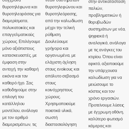
στην αντικατάσταση
θυροτηλέφωνα και
θυροτηλεφώνου και
παλιών,
θυροτηλεοράσεις για
θυροτηλεόρασης,
προβληματικών ή
διαμερίσματα,
από την καλωδίωση
θορυβωδών
πολυκατοικίες και
μέχρι την τελική
συστημάτων με νέα,
επαγγελματικούς
ρύθμιση.
ψηφιακά ή
χώρους. Επιλέγουμε
Δουλεύουμε
αναλογικά, ανάλογα
μόνο αξιόπιστους
γρήγορα και
με τις ανάγκες του
κατασκευαστές, με
οργανωμένα, με
κτιρίου. Όπου είναι
έμφαση στην
ελάχιστη όχληση
εφικτό, αξιοποιούμε
αντοχή, την καθαρή
στους ενοίκους και
την υπάρχουσα
εικόνα και τον
απόλυτο σεβασμό
καλωδίωση για να
καθαρό ήχο. Σας
στους
μειώσουμε το
καθοδηγούμε στην
κοινόχρηστους
κόστος και τον
επιλογή του
χώρους.
χρόνο εργασιών.
κατάλληλου
Χρησιμοποιούμε
Προτείνουμε λύσεις
μοντέλου, ανάλογα
ποιοτικά υλικά,
με έγχρωμη οθόνη,
με τον αριθμό
σωστή
καλύτερο φωτισμό
διαμερισμάτων, τις
διαστασιολόγηση
κάμερας και