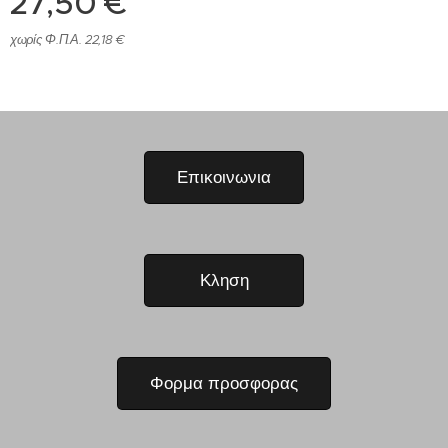
27,50
€
χωρίς Φ.Π.Α. 22,18 €
Επικοινωνια
Κληση
Φορμα προσφορας