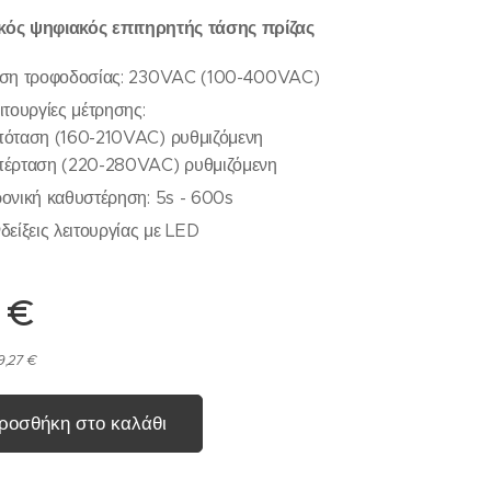
κός ψηφιακός επιτηρητής τάσης πρίζας
ση τροφοδοσίας: 230VAC (100-400VAC)
ιτουργίες μέτρησης:
όταση (160-210VAC) ρυθμιζόμενη
έρταση (220-280VAC) ρυθμιζόμενη
ονική καθυστέρηση: 5s - 600s
δείξεις λειτουργίας με LED
€
9,27 €
ροσθήκη στο καλάθι