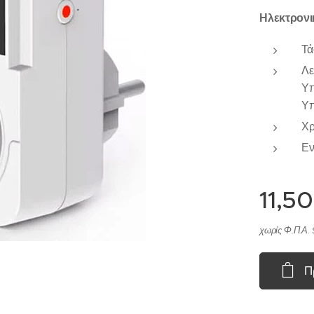
Ηλεκτρονι
Τά
Λε
Υπ
Υπ
Χρ
Εν
11,50
χωρίς Φ.Π.Α. 
Π