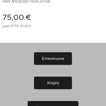
49W ΑΠΟΔΟΣΗ 7600LM 112€
75,00
€
χωρίς Φ.Π.Α. 60,48 €
Επικοινωνια
Κληση