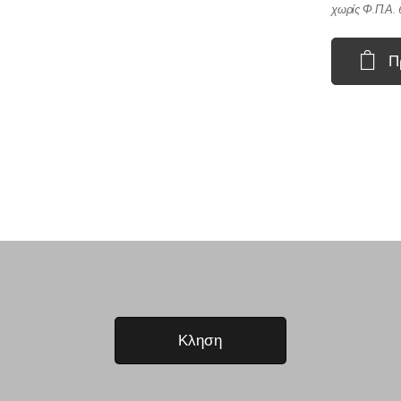
χωρίς Φ.Π.Α.
Π
Κληση