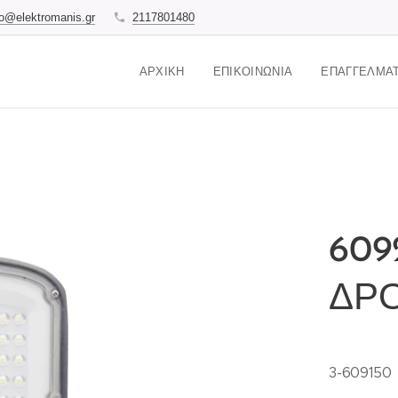
fo@elektromanis.gr
2117801480
ΑΡΧΙΚΉ
ΕΠΙΚΟΙΝΩΝΊΑ
ΕΠΑΓΓΕΛΜΑΤ
609
ΔΡ
3-609150