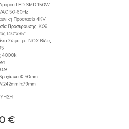
ό Δρόμου LED SMD 150W
VAC 50-60Hz
ραυνική Προστασία 4KV
σία Πρόσκρουσης ΙΚ08
ός 140°x85°
ίνιο Σώμα, με INOX Βίδες
65
ς 4000k
en
0.9
 Βραχίωνα Φ:50mm
W:242mm h:79mm
ΓΥΗΣΗ
00
€