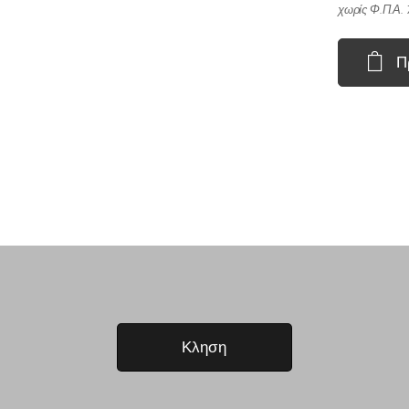
χωρίς Φ.Π.Α.
Π
Κληση