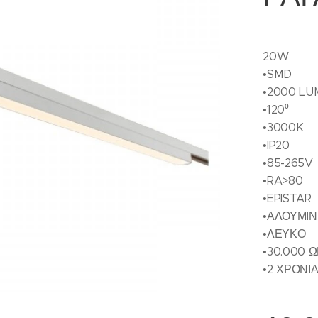
20W
•SMD
•2000 L
•120⁰
•3000K
•IP20
•85-265V
•RA>80
•EPISTAR
•ΑΛΟΥΜΙΝ
•ΛΕΥΚΟ
•30.000 
•2 ΧΡΟΝΙ