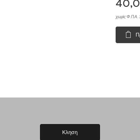
40,
χωρίς Φ.Π.Α. 
Π
Κληση