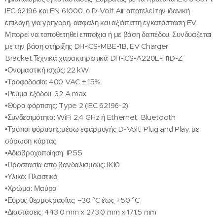
IEC 62196 και EN 61000, ο D-Volt Air αποτελεί την ιδανική
επιλογή για γρήγορη, ασφαλή και αξιόπιστη εγκατάσταση EV.
Μπορεί να τοποθετηθεί επιτοίχια ή με βάση δαπέδου. Συνδυάζεται
με την βάση στήριξης DH-ICS-MBE-1B, EV Charger
Bracket.Τεχνικά χαρακτηριστικά DH-ICS-A220E-H1D-Z
•Ονομαστική ισχύς: 22 kW
•Τροφοδοσία: 400 VAC ± 15%
•Ρεύμα εξόδου: 32 A max
•Θύρα φόρτισης: Type 2 (IEC 62196-2)
•Συνδεσιμότητα: WiFi 2,4 GHz ή Ethernet, Bluetooth
•Τρόποι φόρτισης:μέσω εφαρμογής D-Volt, Plug and Play, με
σάρωση κάρτας
•Αδιαβροχοποίηση: IP55
•Προστασία από βανδαλισμούς: IK10
•Υλικό: Πλαστικό
•Χρώμα: Μαύρο
•Εύρος θερμοκρασίας: –30 °C έως +50 °C
•Διαστάσεις: 443.0 mm x 273.0 mm x 171.5 mm