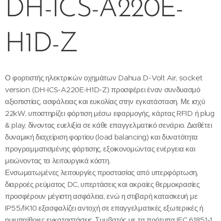
DH-ICS-A220E-
H1D-Z
Ο φορτιστής ηλεκτρικών οχημάτων Dahua D-Volt Air, socket
version (DH-ICS-A220E-H1D-Z) προσφέρει έναν συνδυασμό
αξιοπιστίας, ασφάλειας και ευκολίας στην εγκατάσταση. Με ισχύ
22kW, υποστηρίζει φόρτιση μέσω εφαρμογής, κάρτας RFID ή plug
& play, δίνοντας ευελιξία σε κάθε επαγγελματικό σενάριο. Διαθέτει
δυναμική διαχείριση φορτίου (load balancing) και δυνατότητα
προγραμματισμένης φόρτισης, εξοικονομώντας ενέργεια και
μειώνοντας τα λειτουργικά κόστη.
Ενσωματωμένες λειτουργίες προστασίας από υπερφόρτωση,
διαρροές ρεύματος DC, υπερτάσεις και ακραίες θερμοκρασίες
προσφέρουν μέγιστη ασφάλεια, ενώ η στιβαρή κατασκευή με
IP55/IK10 εξασφαλίζει αντοχή σε επαγγελματικές εξωτερικές ή
ημιυπαίθριες εγκαταστάσεις. Συμβατός με τα πρότυπα IEC 61851-1,