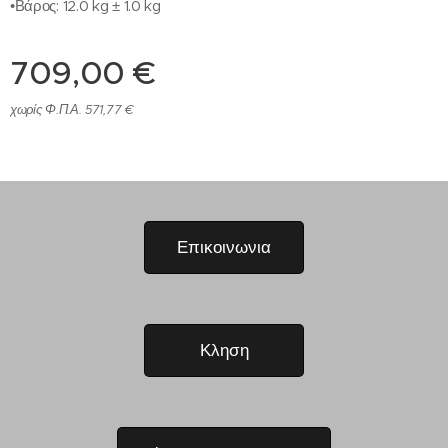
•Βάρος: 12.0 kg ± 1.0 kg
709,00
€
χωρίς Φ.Π.Α. 571,77 €
Επικοινωνια
Κληση