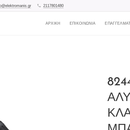
fo@elektromanis.gr
2117801480
ΑΡΧΙΚΉ
ΕΠΙΚΟΙΝΩΝΊΑ
ΕΠΑΓΓΕΛΜΑΤ
824
ΑΛ
ΚΛ
ΜΠΑ