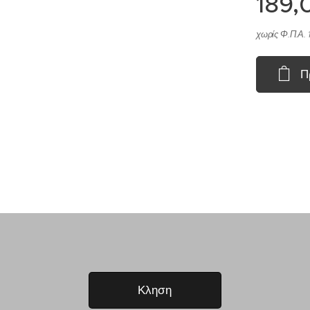
189,
χωρίς Φ.Π.Α. 
Π
Κληση