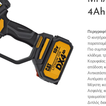
4Ah
Περιγραφή
Ο κινητήρα
παρατεταμέ
Πιο συμπαγ
κλάδεμα, τ
Κορυφαίας 
απόδοση κ
Αντικατάστ
Αυτόματο 
Μέγιστη ικ
Ασφαλής κ
τραυματίσετ
Διπλός δια