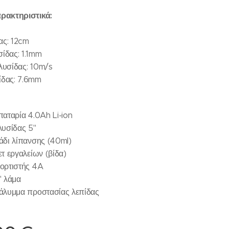
αρακτηριστικά:
ας: 12cm
ίδας: 1.1mm
λυσίδας: 10m/s
ίδας: 7.6mm
:
μπαταρία 4.0Ah Li-ion
λυσίδας 5"
Λάδι λίπανσης (40ml)
ετ εργαλείων (βίδα)
Φορτιστής 4A
" λάμα
Κάλυμμα προστασίας λεπίδας