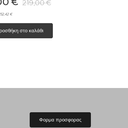
00
€
219,00
€
152,42 €
ροσθήκη στο καλάθι
Φορμα προσφορας