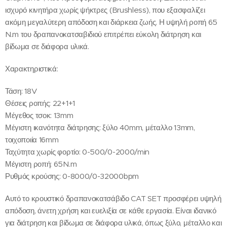
ισχυρό κινητήρα χωρίς ψήκτρες (Brushless), που εξασφαλίζει
ακόμη μεγαλύτερη απόδοση και διάρκεια ζωής. Η υψηλή ροπή 65
N.m του δραπανοκατσαβιδιού επιτρέπει εύκολη διάτρηση και
βίδωμα σε διάφορα υλικά.
Χαρακτηριστικά:
Τάση: 18V
Θέσεις ροπής: 22+1+1
Μέγεθος τσοκ: 13mm
Μέγιστη ικανότητα διάτρησης: ξύλο 40mm, μέταλλο 13mm,
τοιχοποιία 16mm
Ταχύτητα χωρίς φορτίο: 0-500/0-2000/min
Μέγιστη ροπή: 65N.m
Ρυθμός κρούσης: 0-8000/0-32000bpm
Αυτό το κρουστικό δραπανοκατσάβιδο CAT SET προσφέρει υψηλή
απόδοση, άνετη χρήση και ευελιξία σε κάθε εργασία. Είναι ιδανικό
για διάτρηση και βίδωμα σε διάφορα υλικά, όπως ξύλο, μέταλλο και