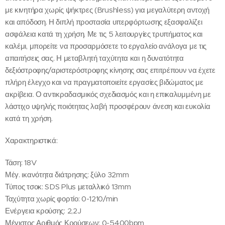
με κινητήρα χωρίς ψήκτρες (Brushless) για μεγαλύτερη αντοχή
και απόδοση. Η διπλή προστασία υπερφόρτωσης εξασφαλίζει
ασφάλεια κατά τη χρήση. Με τις 5 λειτουργίες τρυπήματος και
καλέμι, μπορείτε να προσαρμόσετε το εργαλείο ανάλογα με τις
απαιτήσεις σας. Η μεταβλητή ταχύτητα και η δυνατότητα
δεξιόστροφης/αριστερόστροφης κίνησης σας επιτρέπουν να έχετε
πλήρη έλεγχο και να πραγματοποιείτε εργασίες βιδώματος με
ακρίβεια. Ο αντικραδασμικός σχεδιασμός και η επικαλυμμένη με
λάστιχο υψηλής ποιότητας λαβή προσφέρουν άνεση και ευκολία
κατά τη χρήση.
Χαρακτηριστικά:
Τάση: 18V
Μέγ. ικανότητα διάτρησης: ξύλο 32mm
Τύπος τσοκ: SDS Plus μεταλλικό 13mm
Ταχύτητα χωρίς φορτίο: 0-1210/min
Ενέργεια κρούσης: 2,2J
Μέγιστος Αριθμός Κρούσεων: 0-5400bpm