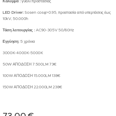
Κάλυμμα :
γυαλί προστασίας
LED Driver:
Sosen cosφ>0.95, προστασία από υπερτάσεις έως
10kV, 50.000h
Τάση λειτουργίας :
AC90-305V 50/60Hz
Εγγύηση:
5 χρόνια
3000K-4000K-5000K
50W ΑΠΟΔΟΣΗ 7.500LM 73€
100W ΑΠΟΔΟΣΗ 15.000LM 138€
150W ΑΠΟΔΟΣΗ 22.000LM 238€
73,00
€