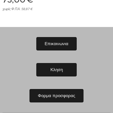
χωρίς Φ.Π.Α. 58,87 €
Επικοινωνια
Κληση
Φορμα προσφορας