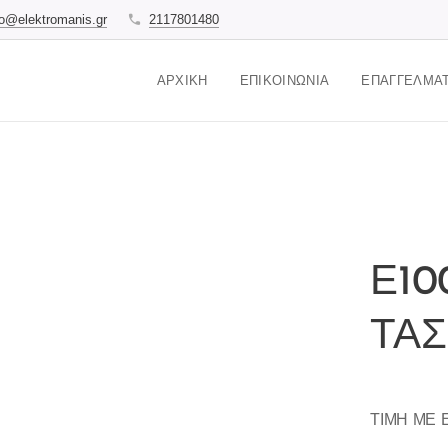
fo@elektromanis.gr
2117801480
ΑΡΧΙΚΉ
ΕΠΙΚΟΙΝΩΝΊΑ
ΕΠΑΓΓΕΛΜΑΤ
Ε10
ΤΑ
ΤΙΜΗ ΜΕ 