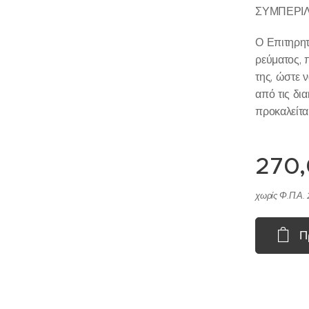
ΣΥΜΠΕΡΙΛ
Ο Επιτηρητ
ρεύματος, 
της, ώστε 
από τις δι
προκαλείτα
270
χωρίς Φ.Π.Α. 
Π