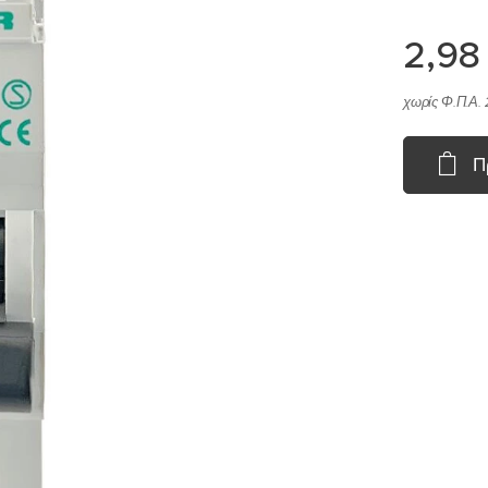
2,98
χωρίς Φ.Π.Α. 
Π