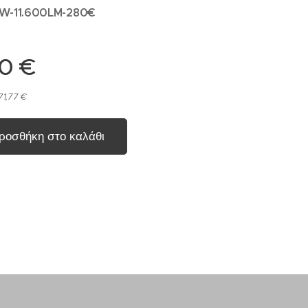
W-11.600LM-280€
00
€
71,77 €
ροσθήκη στο καλάθι