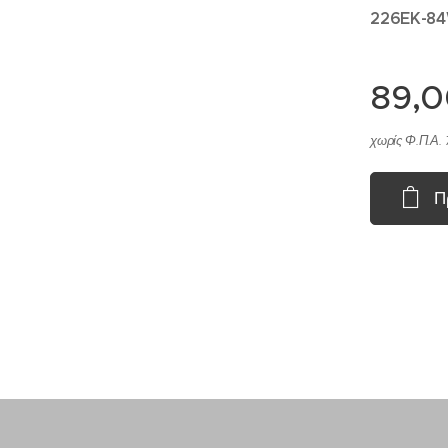
226EK-84
89,
χωρίς Φ.Π.Α. 
Π