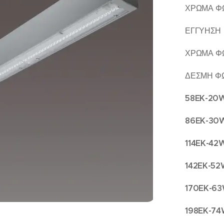
ΧΡΩΜΑ ΦΩ
ΕΓΓΥΗΣΗ 
ΧΡΩΜΑ Φ
ΔΕΣΜΗ ΦΩ
58EK-20
86EK-30
114EK-42
142EK-52
170EK-6
198EK-74