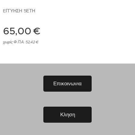
EΓΓΥΗΣΗ 5ΕΤΗ
65,00
€
χωρίς Φ.Π.Α. 52,42 €
Επικοινωνια
Κληση