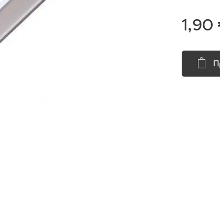
1,90
Π