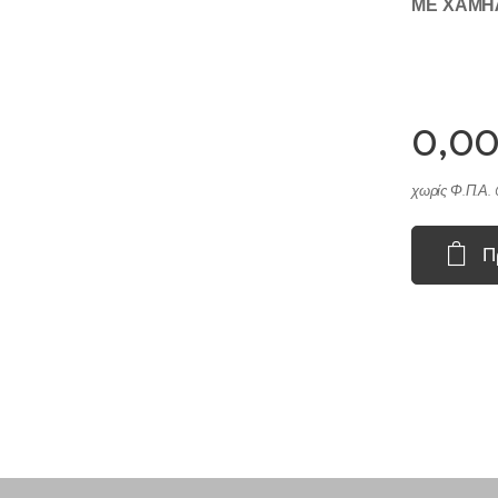
ΜΕ ΧΑΜΗ
0,0
χωρίς Φ.Π.Α.
Π