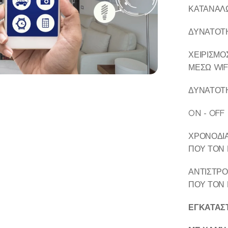
ΙΜΑΤΙΣΜΟΥ
ΚΑΤΑΝΑΛ
ΔΥΝΑΤΟΤ
Σ ΚΑΙ ΡΟΛΛΩΝ
ΧΕΙΡΙΣΜΟ
ΟΤΗΛΕΟΡΑΣΗ
 ΚΑΜΕΡΑ
ΜΕΣΩ WIF
ΔΥΝΑΤΟΤ
ON - OFF
ΡΜΟΣΙΦΩΝΑ
ΧΡΟΝΟΔΙΑ
Σ ΗΛΕΚΤΡΟΛΟΓΙΚΟΥ ΠΙΝΑΚΑ
ΠΟΥ ΤΟΝ 
 ΠΡΙΖΑ
ΑΝΤΙΣΤΡ
ΠΟΥ ΤΟΝ 
ΕΓΚΑΤΑΣΤ
ΡΜΟΣΤΑΤΗΣ
ΦΩΤΙΣΜΟΥ
ΚΟΥΖΙΝΑΣ